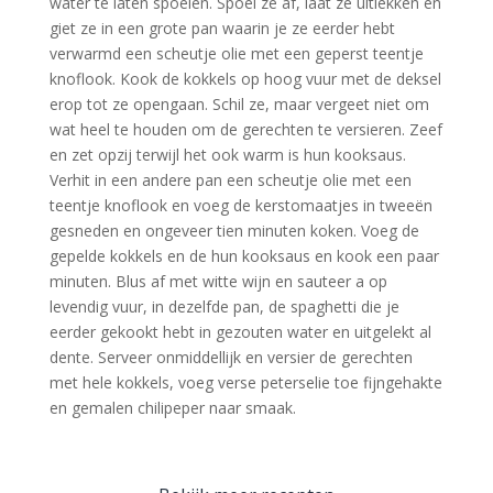
water te laten spoelen. Spoel ze af, laat ze uitlekken en
giet ze in een grote pan waarin je ze eerder hebt
verwarmd een scheutje olie met een geperst teentje
knoflook. Kook de kokkels op hoog vuur met de deksel
erop tot ze opengaan. Schil ze, maar vergeet niet om
wat heel te houden om de gerechten te versieren. Zeef
en zet opzij terwijl het ook warm is hun kooksaus.
Verhit in een andere pan een scheutje olie met een
teentje knoflook en voeg de kerstomaatjes in tweeën
gesneden en ongeveer tien minuten koken. Voeg de
gepelde kokkels en de hun kooksaus en kook een paar
minuten. Blus af met witte wijn en sauteer a op
levendig vuur, in dezelfde pan, de spaghetti die je
eerder gekookt hebt in gezouten water en uitgelekt al
dente. Serveer onmiddellijk en versier de gerechten
met hele kokkels, voeg verse peterselie toe fijngehakte
en gemalen chilipeper naar smaak.