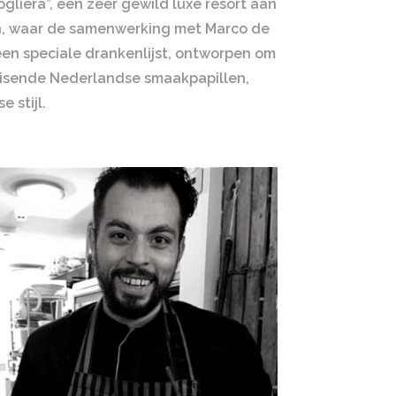
gliera”, een zeer gewild luxe resort aan
en, waar de samenwerking met Marco de
een speciale drankenlijst, ontworpen om
isende Nederlandse smaakpapillen,
 stijl.