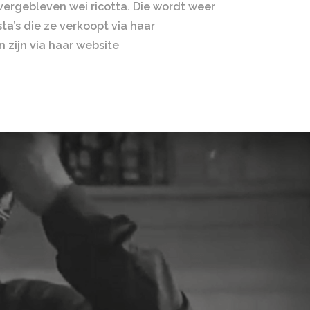
vergebleven wei ricotta. Die wordt weer
ta’s die ze verkoopt via haar
 zijn via haar website