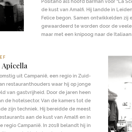
Positano als hoofd barman voor “La Sco
de kust van Amalfi.
Hij landde in Leid
Felice begon. Samen ontwikkelden zij 
gewaardeerd te worden door de veele
maar met een knipoog naar de Italiaanse
EF
 Apicella
komstig uit Campanië, een regio in Zuid-
 van restauranthouders waar hij op jonge
ld van gastvrijheid. Door de jaren heen
an de hotelsector. Van de kamers tot de
jnde zijn techniek. Hij bereidde de meest
restaurants aan de kust van Amalfi en in
e regio Campanië. In 2018 belandt hij in