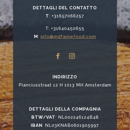
DETTAGLI DEL CONTATTO
T
: +31657066257
T: +31640450655
M
:
info@mdfwinefood.com
INDIRIZZO
Planciusstraat 12 H 1013 MH Amsterdam
DETTAGLI DELLA COMPAGNIA
BTW/VAT
: NL002246124B48
IBAN
: NL03KNAB0601905997