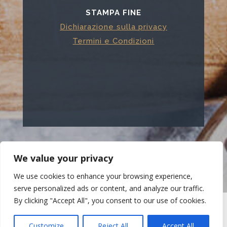
STAMPA FINE
Dichiarazione sulla privacy
Termini e Condizioni
We value your privacy
We use cookies to enhance your browsing experience,
serve personalized ads or content, and analyze our traffic.
By clicking "Accept All", you consent to our use of cookies.
© Marco De Felice 2025 - All rights reserved. -
Customize
Reject All
Accept All